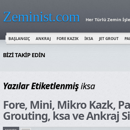
Zeminist.com
Her Türlü Zemin İşle
BAŞLANGIÇ
ANKRAJ
FORE KAZIK
İKSA
JET GROUT
PA
BİZİ TAKİP EDİN
Yazılar Etiketlenmiş
iksa
Fore, Mini, Mikro Kazk, Pa
Grouting, ksa ve Ankraj S