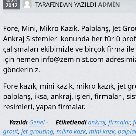
MAY01
TARAFINDAN YAZILDI
ADMIN
2012
Fore, Mini, Mikro Kazık, Palplanş, Jet Gro
Ankraj Sistemleri konunda her türlü pro
çalışmaları ekibimizle ve birçok firma ile
için hemen info@zeminist.com adresimi
gönderiniz.
Fore kazık, mini kazık, mikro kazık, jet gr
palplanş, iksa, ankraj, işleri, firmaları, si
resimleri, yapan firmalar.
Yazıldı
Genel
-
Etiketlendi
ankraj
,
firmalar
,
f
grout
,
jet grouting
,
mikro kazk
,
mini kazk
,
palpla